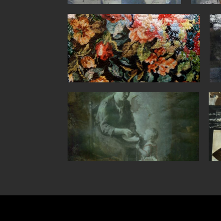
057
06
vrouw met kind 1
P1