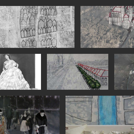
9gr
033gr
047gr
046gr
055