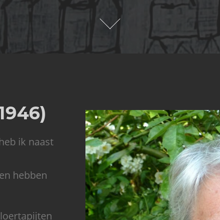
1946)
 heb ik naast
alen hebben
loertapijten