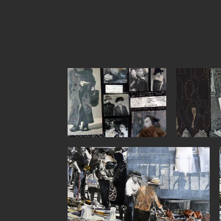
P1060312
visvrouw
P1050569 (2)