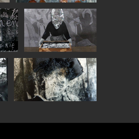
064
P1030738