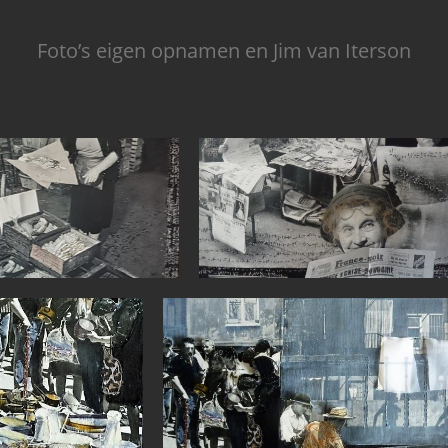
Foto’s eigen opnamen en Jim van Iterson
kranten lezen
P1050568 (2)
P1050571 (2)