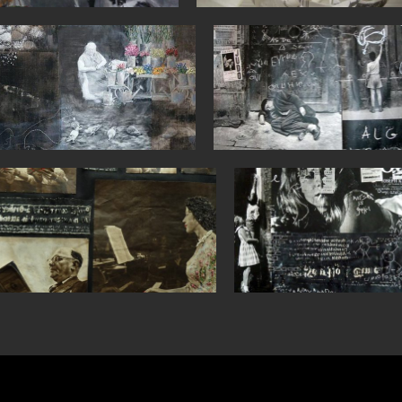
0
058
050470
voor web