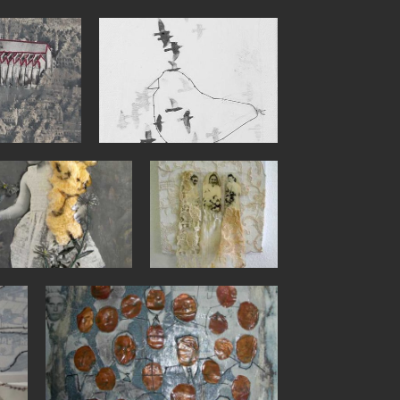
025gr
045gr
050