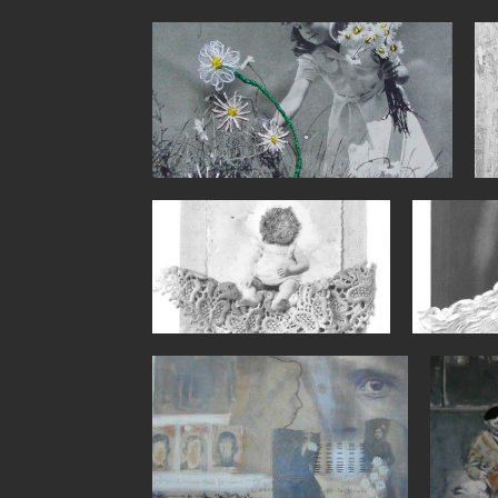
006gr
02
022gr
019gr
043gr
061